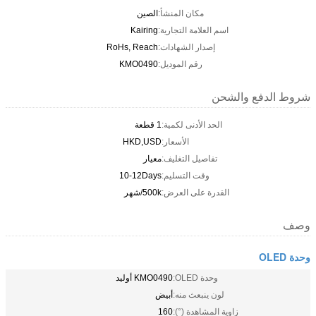
مكان المنشأ:
الصين
اسم العلامة التجارية:
Kairing
إصدار الشهادات:
RoHs, Reach
رقم الموديل:
KMO0490
شروط الدفع والشحن
الحد الأدنى لكمية:
1 قطعة
الأسعار:
HKD,USD
تفاصيل التغليف:
معيار
وقت التسليم:
10-12Days
القدرة على العرض:
500k/شهر
وصف
وحدة OLED
وحدة OLED:
KMO0490 أوليد
لون ينبعث منه:
أبيض
زاوية المشاهدة (°):
160