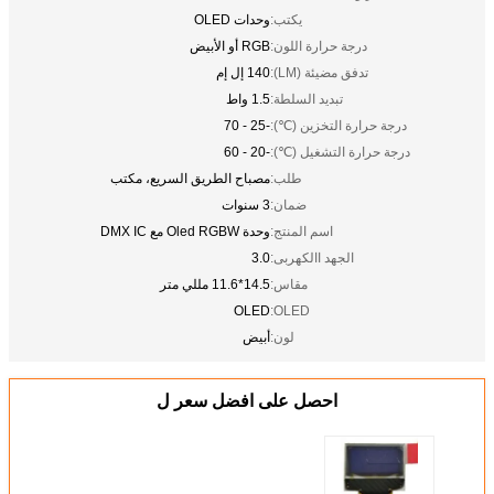
يكتب:
وحدات OLED
درجة حرارة اللون:
RGB أو الأبيض
تدفق مضيئة (LM):
140 إل إم
تبديد السلطة:
1.5 واط
درجة حرارة التخزين (℃):
-25 - 70
درجة حرارة التشغيل (℃):
-20 - 60
طلب:
مصباح الطريق السريع، مكتب
ضمان:
3 سنوات
اسم المنتج:
وحدة Oled RGBW مع DMX IC
الجهد االكهربى:
3.0
مقاس:
14.5*11.6 مللي متر
OLED
OLED:
لون:
أبيض
احصل على افضل سعر ل