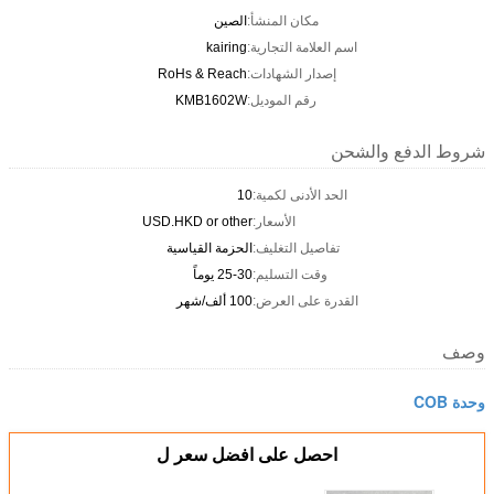
مكان المنشأ:
الصين
اسم العلامة التجارية:
kairing
إصدار الشهادات:
RoHs & Reach
رقم الموديل:
KMB1602W
شروط الدفع والشحن
الحد الأدنى لكمية:
10
الأسعار:
USD.HKD or other
تفاصيل التغليف:
الحزمة القياسية
وقت التسليم:
25-30 يوماً
القدرة على العرض:
100 ألف/شهر
وصف
وحدة COB
احصل على افضل سعر ل